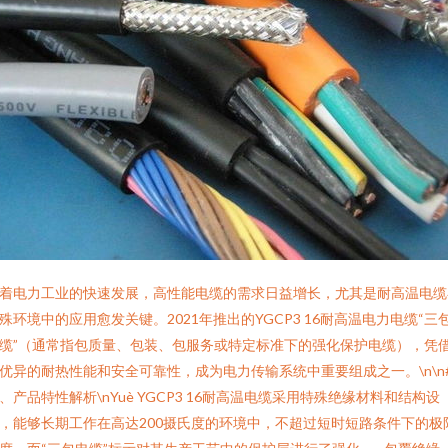
着电力工业的快速发展，高性能电缆的需求日益增长，尤其是耐高温电缆
殊环境中的应用愈发关键。2021年推出的YGCP3 16耐高温电力电缆“三
缆”（通常指包质量、包装、包服务或特定标准下的强化保护电缆），凭
优异的耐热性能和安全可靠性，成为电力传输系统中重要组成之一。\n\n
、产品特性解析\nYuè YGCP3 16耐高温电缆采用特殊绝缘材料和结构设
，能够长期工作在高达200摄氏度的环境中，不超过短时短路条件下的极