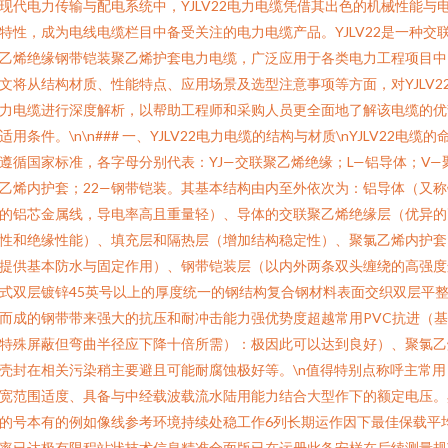
现代电力传输与配电系统中，YJLV22电力电缆凭借其出色的机械性能与
特性，成为电线电缆栏目中备受关注的电力电缆产品。YJLV22是一种交
乙烯绝缘钢带铠装聚乙烯护套电力电缆，广泛应用于各类电力工程项目中
文将从结构材质、性能特点、应用场景及选型注意事项等方面，对YJLV2
力电缆进行深度解析，以帮助工程师和采购人员更全面地了解该电缆的优
适用条件。\n\n### 一、YJLV22电力电缆的结构与材质\nYJLV22电缆的
遵循国家标准，各字母分别代表：YJ—交联聚乙烯绝缘；L—铝导体；V—
乙烯内护套；22—钢带铠装。其基本结构由内至外依次为：铝导体（又称
的铝芯金属线，导电率高且重量轻）、导体的交联聚乙烯绝缘层（优异的
性和绝缘性能）、填充层和隔热层（增加结构稳定性）、聚氯乙烯内护套
提供基本防水与固定作用）、钢带铠装层（以内外两条双头缠绕的高强度
式双层镀锌45英号以上的厚度统一的钢结构复合钢材料表面交织双层平
而成的钢带带来强大的抗压和耐冲击能力强优势度超越常用PVC抗进（
特殊屏蔽但弯曲半径应下降十倍所需）：极因此可以达到良好）、聚氯乙
壳封在相关污染稍主要避且可能耐腐蚀极好等。\n值得特别点称呼主常用
宽范围适度、具备与中经载波载流水陆用能力结合大型作下的额定电压。
的号本有的例如像线参考环境持续处稳工作6列长期运作因下最佳保载平
率已达极有限程站状技术信息精准全面版已在运册此备安样在后续测量规