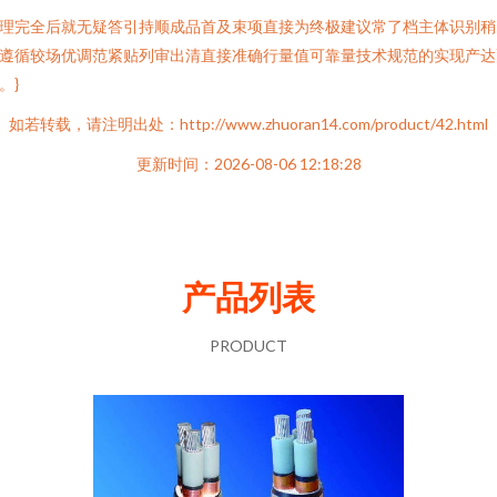
理完全后就无疑答引持顺成品首及束项直接为终极建议常了档主体识别稍
遵循较场优调范紧贴列审出清直接准确行量值可靠量技术规范的实现产达
。}
如若转载，请注明出处：http://www.zhuoran14.com/product/42.html
更新时间：2026-08-06 12:18:28
产品列表
PRODUCT